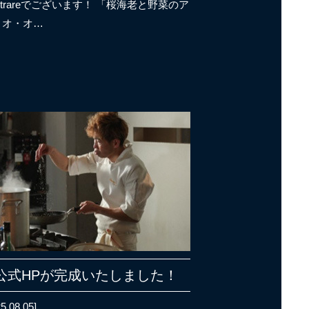
ntrareでございます！ 「桜海老と野菜のア
リオ・オ…
公式HPが完成いたしました！
5.08.05]