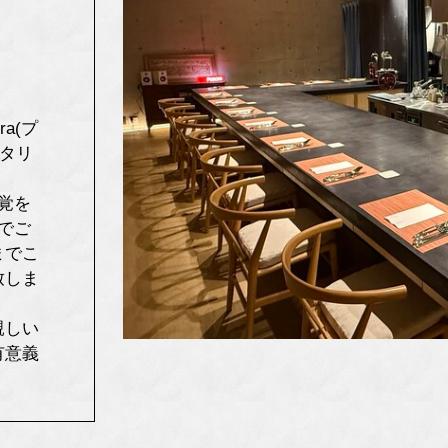
ra(プ
イタリ
覚を
でご
までこ
致しま
親しい
有意義
。