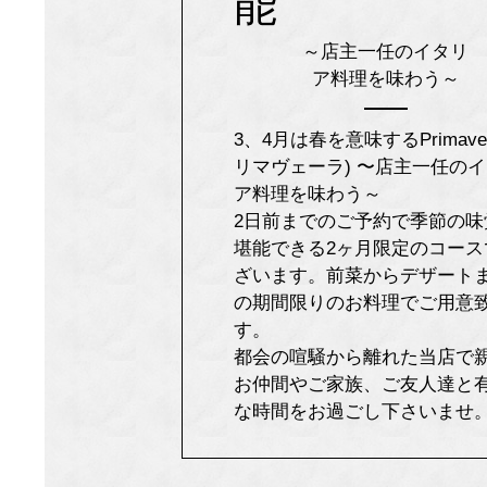
能
～店主一任のイタリ
ア料理を味わう～
3、4月は春を意味するPrimave
リマヴェーラ) 〜店主一任の
ア料理を味わう～
2日前までのご予約で季節の味
堪能できる2ヶ月限定のコース
ざいます。前菜からデザート
の期間限りのお料理でご用意
す。
都会の喧騒から離れた当店で
お仲間やご家族、ご友人達と
な時間をお過ごし下さいませ